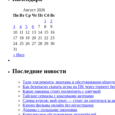
Август 2026
Пн
Вт
Ср
Чт
Пт
Сб
Вс
1
2
3
4
5
6
7
8
9
10
11
12
13
14
15
16
17
18
19
20
21
22
23
24
25
26
27
28
29
30
31
« Июл
Последние новости
Тали для ремонта, монтажа и обслуживания оборуд
Как безопасно скачать игры на ПК через торрент бе
Какие лакорны стоит посмотреть с озвучкой
Тайские сериалы с красивыми актерами
Сливы курсов: мой опыт — стоит ли охотиться за 
Kinogo фильмы онлайн без регистрации
Дорамы с сильными эмоциями
Комплексное обслуживание автомобилей