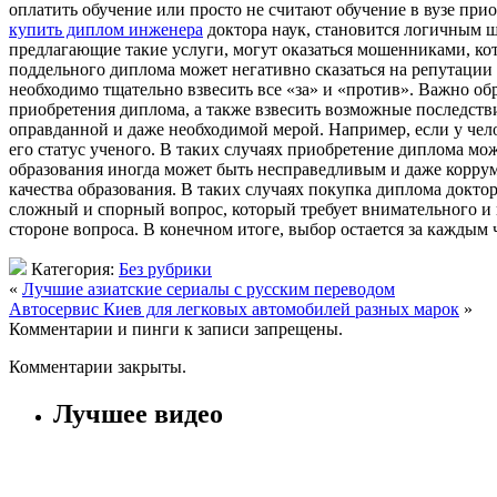
оплатить обучение или просто не считают обучение в вузе при
купить диплом инженера
доктора наук, становится логичным ш
предлагающие такие услуги, могут оказаться мошенниками, ко
поддельного диплома может негативно сказаться на репутации и
необходимо тщательно взвесить все «за» и «против». Важно о
приобретения диплома, а также взвесить возможные последств
оправданной и даже необходимой мерой. Например, если у чел
его статус ученого. В таких случаях приобретение диплома мож
образования иногда может быть несправедливым и даже коррум
качества образования. В таких случаях покупка диплома доктор
сложный и спорный вопрос, который требует внимательного и 
стороне вопроса. В конечном итоге, выбор остается за каждым 
Категория:
Без рубрики
«
Лучшие азиатские сериалы с русским переводом
Автосервис Киев для легковых автомобилей разных марок
»
Комментарии и пинги к записи запрещены.
Комментарии закрыты.
Лучшее видео