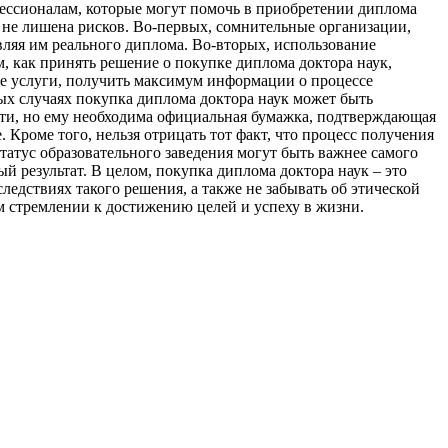
фессионалам, которые могут помочь в приобретении диплома
 не лишена рисков. Во-первых, сомнительные организации,
вляя им реального диплома. Во-вторых, использование
м, как принять решение о покупке диплома доктора наук,
ие услуги, получить максимум информации о процессе
ых случаях покупка диплома доктора наук может быть
сти, но ему необходима официальная бумажка, подтверждающая
 Кроме того, нельзя отрицать тот факт, что процесс получения
атус образовательного заведения могут быть важнее самого
й результат. В целом, покупка диплома доктора наук – это
едствиях такого решения, а также не забывать об этической
ем стремлении к достижению целей и успеху в жизни.