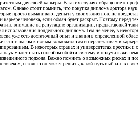
оритетным для своей карьеры. В таких случаях обращение к про
агом. Однако стоит помнить, что покупка диплома доктора наук
торые просто выманивают деньги у своих клиентов, не предоста
 карьере человека, если обман будет раскрыт. Поэтому перед те
братить внимание на репутацию организации, предлагающей так
ия использования поддельного диплома. Тем не менее, в некотор
овека уже есть достаточный опыт и знания в определенной обла
ет стать шагом к новым возможностям и перспективам в карьере.
пированным. В некоторых странах и университетах престиж и ст
а наук может стать способом обойти систему и получить желаемы
взвешенного подхода. Важно помнить о возможных рисках и посл
человеком, и только он может решить, какой путь выбрать в сво