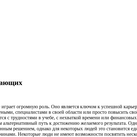
нающих
 играет огромную роль. Оно является ключом к успешной карьер
еными, специалистами в своей области или просто повысить свой
тся с трудностями в учебе, с нехваткой времени или финансовых
м альтернативный путь к достижению желаемого результата. Одн
ванным решением, однако для некоторых людей это становится 
инами. Некоторые люди не имеют возможности посвятить несколь