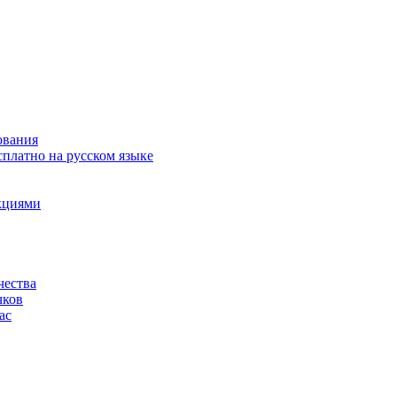
ования
сплатно на русском языке
акциями
чества
чков
ас