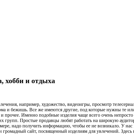
, хобби и отдыха
ечения, например, художество, видеоигры, просмотр телесериал
ма и бежишь. Все же имеются другие, под которые нужны те или
 и прочее. Именно подобные изделия чаще всего очень непросто
их групп. Простые продавцы любят работать на широкую аудито
 мере, надо получить информацию, чтобы ее не возникало. У на
ли громадный сайт, посвященный изделиям для увлечений. Здесь 