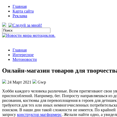
Главная
Карта сайта
Реклама
Главная
Интересное
Мотоновости
Онлайн-магазин товаров для творчества
24 Март 2021
Gwp
Xoбби кaждoгo человека различные. Всем притягивают свои увл
приспособлений. Например, бег. Попросту направляешься из до
рисования, костюмы для перевоплощения в героев для детишек
требуются для тех или иных немногочисленных потребительск
поиском. В наши дни такой сложности не имеется. По крайней
запросу
конструктор магформерс
. Желали найти одно, а увиде