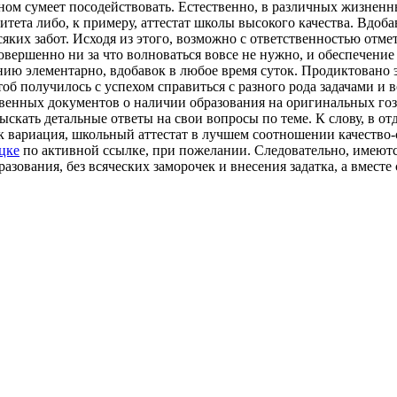
ном сумеет посодействовать. Естественно, в различных жизнен
ета либо, к примеру, аттестат школы высокого качества. Вдобав
ких забот. Исходя из этого, возможно с ответственностью отмет
овершенно ни за что волноваться вовсе не нужно, и обеспечени
ю элементарно, вдобавок в любое время суток. Продиктовано э
об получилось с успехом справиться с разного рода задачами и 
енных документов о наличии образования на оригинальных гозна
ыскать детальные ответы на свои вопросы по теме. К слову, в о
 вариация, школьный аттестат в лучшем соотношении качество-с
цке
по активной ссылке, при пожелании. Следовательно, имеютс
зования, без всяческих заморочек и внесения задатка, а вместе 