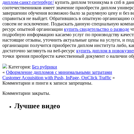
диплом-санкт-петербург/
купить диплом техникума в спб в дан
соотечественников имеет значение приобрести диплом университ
завершении обучения возможно было за разумную цену и без вся
справиться не выйдет. Обратившись в опытную организацию с
совсем не исключение. Подыскать данную специальную компани
ресурс опытной организации
купить свидетельство о разводе
чт
подробную информацию касаемо услуг по производству качеств
настоящие отзывы, уточнить актуальные цены на услуги, и под
организации получится приобрести диплом института либо, как
достаточно заглянуть на веб-ресурс
купить диплом в новокузне
точки зрения приобрести качественный документ о наличии обра
Категория:
Без рубрики
«
Оформление дипломов с минимальными затратами
Customer Acquisition with Push, InPage, OnClick Traffic
»
Комментарии и пинги к записи запрещены.
Комментарии закрыты.
Лучшее видео