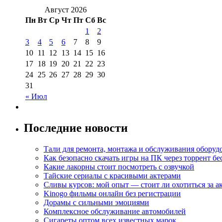
Август 2026
Пн
Вт
Ср
Чт
Пт
Сб
Вс
1
2
3
4
5
6
7
8
9
10
11
12
13
14
15
16
17
18
19
20
21
22
23
24
25
26
27
28
29
30
31
« Июл
Последние новости
Тали для ремонта, монтажа и обслуживания оборуд
Как безопасно скачать игры на ПК через торрент бе
Какие лакорны стоит посмотреть с озвучкой
Тайские сериалы с красивыми актерами
Сливы курсов: мой опыт — стоит ли охотиться за 
Kinogo фильмы онлайн без регистрации
Дорамы с сильными эмоциями
Комплексное обслуживание автомобилей
Сигареты оптом всех известных марок