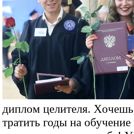
диплoм цeлитeля. Xoчeшь 
тратить годы на обучение