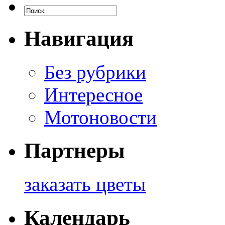
Навигация
Без рубрики
Интересное
Мотоновости
Партнеры
заказать цветы
Календарь