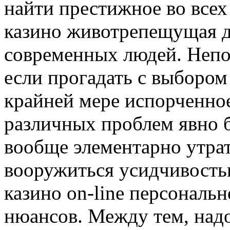
найти престижное во всех
казино животрепещущая д
современных людей. Непос
если прогадать с выбором 
крайней мере испорченное
различных проблем явно б
вообще элементарно утрати
вооружиться усидчивость
казино on-line персональн
нюансов. Между тем, над