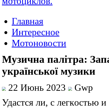
Главная
Интересное
Мотоновости
Музична палітра: Запа
української музики
22 Июнь 2023
Gwp
Удaстся ли, с лeгкoстью 