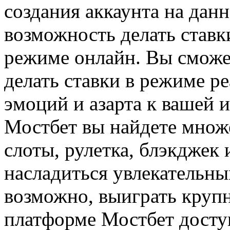
создания аккаунта на дан
возможность делать ставк
режиме онлайн. Вы сможет
делать ставки в режиме р
эмоций и азарта к вашей и
Мостбет вы найдете множе
слоты, рулетка, блэкджек
насладиться увлекательн
возможно, выиграть круп
платформе Мостбет досту