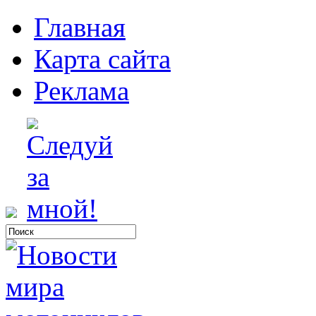
Главная
Карта сайта
Реклама