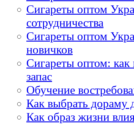
Сигареты оптом Укра
сотрудничества
Сигареты оптом Укр
новичков
Сигареты оптом: как
запас
Обучение востребов
Как выбрать дораму 
Как образ жизни влия