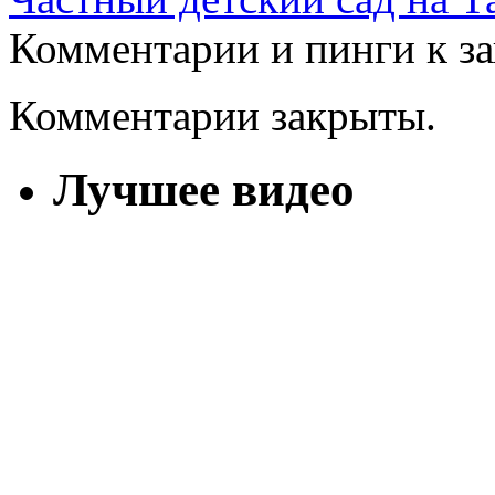
Комментарии и пинги к з
Комментарии закрыты.
Лучшее видео