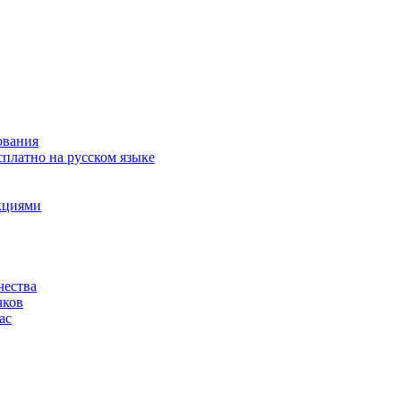
ования
сплатно на русском языке
акциями
чества
чков
ас