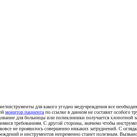
ие/инструменты для какого угодно медучреждения все необходим
ией
монитор пациента
по ссылке в данном не составит особого тр
удование для больницы или поликлиники получается хлопотной з
имися требованиям. С другой стороны, значимо чтобы инструме
вовсе не проявилось совершенно никаких затруднений. С оглядко
еждений и инструментов непременно станет полезным. Вызвано 