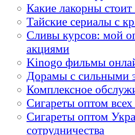
Какие лакорны стоит
Тайские сериалы с к
Сливы курсов: мой о
акциями
Kinogo фильмы онлай
Дорамы с сильными 
Комплексное обслуж
Сигареты оптом всех
Сигареты оптом Укра
сотрудничества