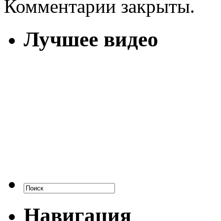
Комментарии закрыты.
Лучшее видео
Навигация