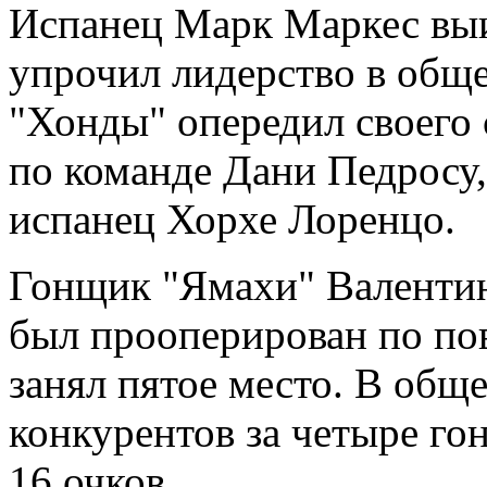
Испaнeц Марк Маркес выи
упрочил лидерство в общ
"Хонды" опередил своего 
по команде Дани Педросу,
испанец Хорхе Лоренцо.
Гонщик "Ямахи" Валентин
был прооперирован по по
занял пятое место. В общ
конкурентов за четыре гон
16 очков.