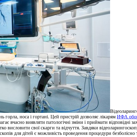
Відeoлaринг
ь горла, носа і гортані. Цей пристрій дозволяє лікарям
ИФА обор
гає вчасно виявляти патологічні зміни і приймати відповідні з
ко висловити свої скарги та відчуття. Завдяки відеоларингоскоп
копів для дітей є можливість проведення процедури безболісно 