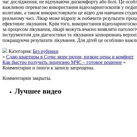
час дослідження, не відчуваючи дискомфорту або болі. Це особ
важливою перевагою використання відеоларингоскопів у педіатр
колегами, а також використовувати це відео для навчання студе
реальному часі. Лікар може відразу ж побачити результати проц
ефективне лікування. Крім того, використання відеоларингоско
за процесом лікування, лікарі можуть вчасно виявляти патологі
інструментом для діагностики та лікування захворювань верхн
покращуючи результати лікування. Для дітей це особливо важли
Категория:
Без рубрики
«
Сдаю квартиры в Сочи: море рядом, низкие цены и комфорт
Как быстро получить лицензию МЧС – готовое решение
»
Комментарии и пинги к записи запрещены.
Комментарии закрыты.
Лучшее видео