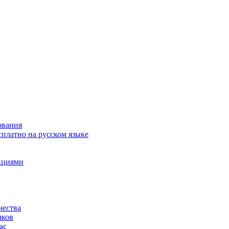
ования
сплатно на русском языке
акциями
чества
чков
ас