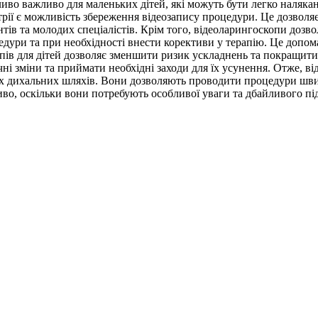
ливо важливо для маленьких дітей, які можуть бути легко наляк
ії є можливість збереження відеозапису процедури. Це дозволяє 
нтів та молодих спеціалістів. Крім того, відеоларингоскопи дозв
едури та при необхідності внести корективи у терапію. Це допом
пів для дітей дозволяє зменшити ризик ускладнень та покращити 
чні зміни та приймати необхідні заходи для їх усунення. Отже, в
іх дихальних шляхів. Вони дозволяють проводити процедури шви
во, оскільки вони потребують особливої уваги та дбайливого пі