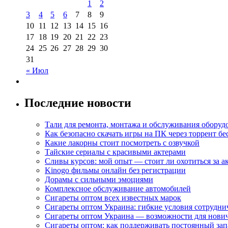
1
2
3
4
5
6
7
8
9
10
11
12
13
14
15
16
17
18
19
20
21
22
23
24
25
26
27
28
29
30
31
« Июл
Последние новости
Тали для ремонта, монтажа и обслуживания оборуд
Как безопасно скачать игры на ПК через торрент бе
Какие лакорны стоит посмотреть с озвучкой
Тайские сериалы с красивыми актерами
Сливы курсов: мой опыт — стоит ли охотиться за 
Kinogo фильмы онлайн без регистрации
Дорамы с сильными эмоциями
Комплексное обслуживание автомобилей
Сигареты оптом всех известных марок
Сигареты оптом Украина: гибкие условия сотрудни
Сигареты оптом Украина — возможности для нови
Сигареты оптом: как поддерживать постоянный зап