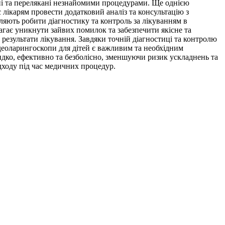
ані та перелякані незнайомими процедурами. Ще однією
лікарям провести додатковий аналіз та консультацію з
оляють робити діагностику та контроль за лікуванням в
агає уникнути зайвих помилок та забезпечити якісне та
результати лікування. Завдяки точній діагностиці та контролю
ідеоларингоскопи для дітей є важливим та необхідним
дко, ефективно та безболісно, зменшуючи ризик ускладнень та
дходу під час медичних процедур.