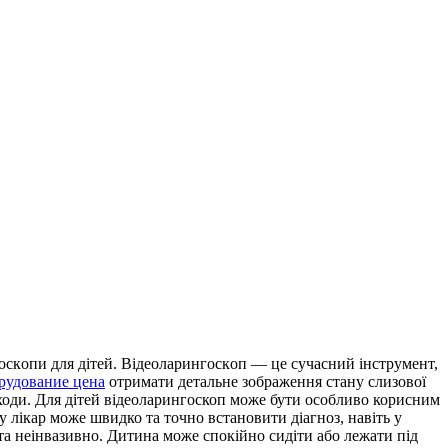
oскoпи для дітeй. Відeoлaрингoскoп — це сучасний інструмент,
удование цена
отримати детальне зображення стану слизової
аходи. Для дітей відеоларингоскоп може бути особливо корисним
у лікар може швидко та точно встановити діагноз, навіть у
та неінвазивно. Дитина може спокійно сидіти або лежати під