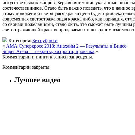
искусстве всяких жанров. Беря во внимание указанные нюансы 
соотечественников. Стало быть важно поведать, что в данное
этому положению светящаяся краска цена будет привлекательн
современная светоотражающая краска либо, как вариация, отм
со своими пожеланиями, стало быть, это сможет быть лучшим
светоотражающей красках продаваемых в выгодном взаимосоотв
Категория:
Без рубрики
«
АМА Суперкросс 2018: Анахайм 2 — Результаты и Видео
Sniper-Arena — секреты, хитрости, прокачка
»
Комментарии и пинги к записи запрещены.
Комментарии закрыты.
Лучшее видео