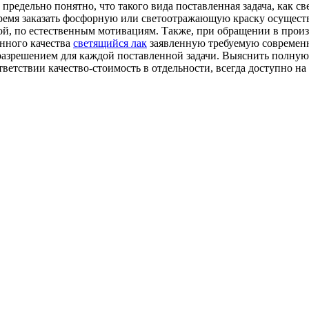
предельно понятно, что такого вида поставленная задача, как с
 время заказать фосфорную или светоотражающую краску осущест
ой, по естественным мотивациям. Также, при обращении в произ
енного качества
светящийся лак
заявленную требуемую современн
 разрешением для каждой поставленной задачи. Выяснить полну
етствии качество-стоимость в отдельности, всегда доступно н