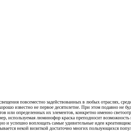
освещения повсеместно задействованных в любых отраслях, сред
ошо известно не первое десятилетие. При этом подавно не буде
ктов или определенных их элементов, конкретно именно светоо
ер, используемая люминофор краска преподносит возможность н
одно и успешно воплощать самые удивительные идеи креативщик
ывается некой визиткой достаточно многих пользующихся попул