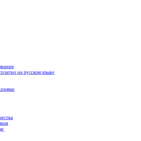
ования
сплатно на русском языке
акциями
чества
чков
ас