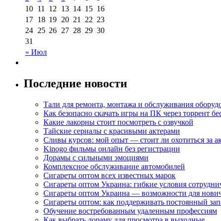
10
11
12
13
14
15
16
17
18
19
20
21
22
23
24
25
26
27
28
29
30
31
« Июл
Последние новости
Тали для ремонта, монтажа и обслуживания оборуд
Как безопасно скачать игры на ПК через торрент бе
Какие лакорны стоит посмотреть с озвучкой
Тайские сериалы с красивыми актерами
Сливы курсов: мой опыт — стоит ли охотиться за 
Kinogo фильмы онлайн без регистрации
Дорамы с сильными эмоциями
Комплексное обслуживание автомобилей
Сигареты оптом всех известных марок
Сигареты оптом Украина: гибкие условия сотрудни
Сигареты оптом Украина — возможности для нови
Сигареты оптом: как поддерживать постоянный зап
Обучение востребованным удаленным профессиям
Как выбрать дораму для просмотра в выходные