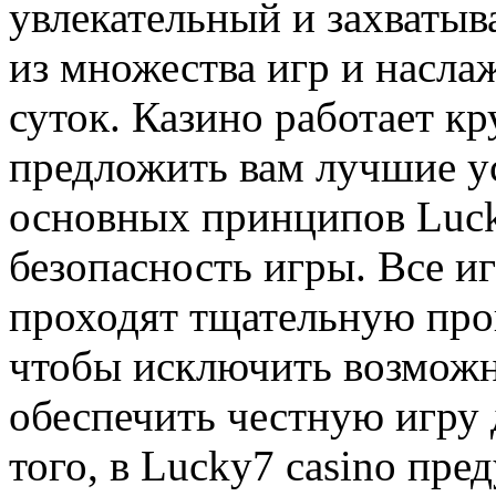
увлекательный и захваты
из множества игр и насла
суток. Казино работает кр
предложить вам лучшие у
основных принципов Luck
безопасность игры. Все и
проходят тщательную про
чтобы исключить возможн
обеспечить честную игру 
того, в Lucky7 casino пр