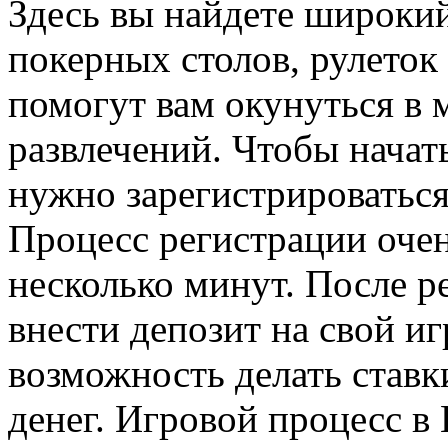
Здесь вы найдете широкий
покерных столов, рулеток
помогут вам окунуться в 
развлечений. Чтобы начать
нужно зарегистрироваться
Процесс регистрации очен
несколько минут. После р
внести депозит на свой иг
возможность делать став
денег. Игровой процесс в 