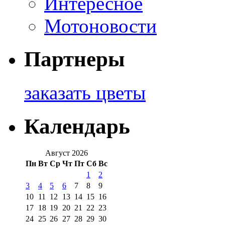
Интересное
Мотоновости
Партнеры
заказать цветы
Календарь
Август 2026
Пн
Вт
Ср
Чт
Пт
Сб
Вс
1
2
3
4
5
6
7
8
9
10
11
12
13
14
15
16
17
18
19
20
21
22
23
24
25
26
27
28
29
30