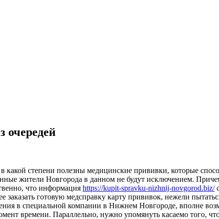
з очередей
в какой степени полезны медицинские прививки, которые способ
нные жители Новгорода в данном не будут исключением. Причем,
твенно, что информация
https://kupit-spravku-nizhnij-novgorod.biz/
с
ее заказать готовую медсправку карту прививок, нежели пытатьс
ждения в специальной компании в Нижнем Новгороде, вполне воз
омент времени. Параллельно, нужно упомянуть касаемо того, чт