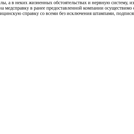
илы, а в неких жизненных обстоятельствах и нервную систему, и
з на медсправку в ранее предоставленной компании осуществимо 
едицинскую справку со всеми без исключения штампами, подпис