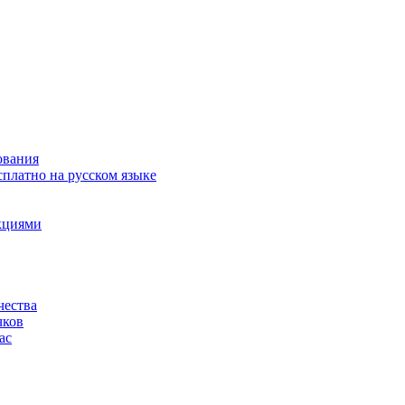
ования
сплатно на русском языке
акциями
чества
чков
ас