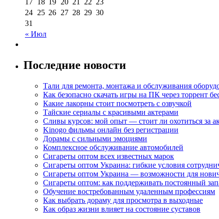
17
18
19
20
21
22
23
24
25
26
27
28
29
30
31
« Июл
Последние новости
Тали для ремонта, монтажа и обслуживания оборуд
Как безопасно скачать игры на ПК через торрент бе
Какие лакорны стоит посмотреть с озвучкой
Тайские сериалы с красивыми актерами
Сливы курсов: мой опыт — стоит ли охотиться за 
Kinogo фильмы онлайн без регистрации
Дорамы с сильными эмоциями
Комплексное обслуживание автомобилей
Сигареты оптом всех известных марок
Сигареты оптом Украина: гибкие условия сотрудни
Сигареты оптом Украина — возможности для нови
Сигареты оптом: как поддерживать постоянный зап
Обучение востребованным удаленным профессиям
Как выбрать дораму для просмотра в выходные
Как образ жизни влияет на состояние суставов