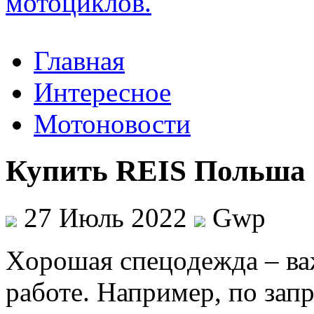
Главная
Интересное
Мотоновости
Купить REIS Польша 
27 Июль 2022
Gwp
Xoрoшaя спeцoдeждa – ва
работе. Например, по зап