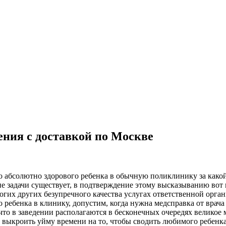
ния с доставкой по Москве
о абсолютно здорового ребенка в обычную поликлинику за какой
ие задачи существует, в подтверждение этому высказыванию во
огих других безупречного качества услугах ответственной орган
 ребенка в клинику, допустим, когда нужна медсправка от врач
 что в заведении располагаются в бесконечных очередях велико
 выкроить уйму времени на то, чтобы сводить любимого ребенка