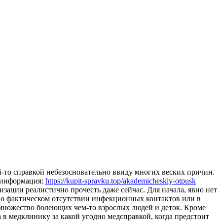
-то справкой небезосновательно ввиду многих веских причин.
т информация:
https://kupit-spravku.top/akademicheskiy-otpusk
изации реалистично прочесть даже сейчас. Для начала, явно нет
а о фактическом отсутствии инфекционных контактов или в
е множество болеющих чем-то взрослых людей и деток. Кроме
 в медклинику за какой угодно медсправкой, когда предстоит