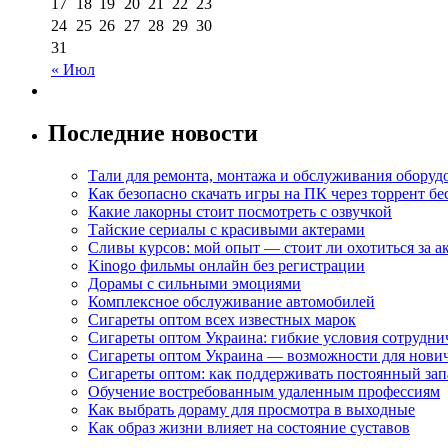
17
18
19
20
21
22
23
24
25
26
27
28
29
30
31
« Июл
Последние новости
Тали для ремонта, монтажа и обслуживания оборуд
Как безопасно скачать игры на ПК через торрент бе
Какие лакорны стоит посмотреть с озвучкой
Тайские сериалы с красивыми актерами
Сливы курсов: мой опыт — стоит ли охотиться за 
Kinogo фильмы онлайн без регистрации
Дорамы с сильными эмоциями
Комплексное обслуживание автомобилей
Сигареты оптом всех известных марок
Сигареты оптом Украина: гибкие условия сотрудни
Сигареты оптом Украина — возможности для нови
Сигареты оптом: как поддерживать постоянный зап
Обучение востребованным удаленным профессиям
Как выбрать дораму для просмотра в выходные
Как образ жизни влияет на состояние суставов