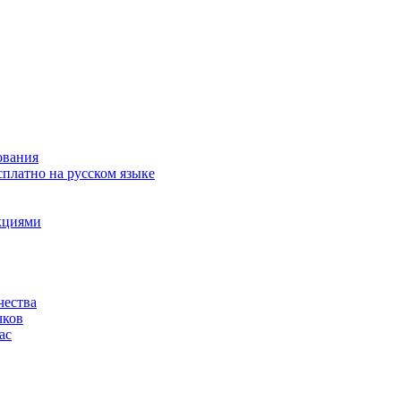
ования
сплатно на русском языке
акциями
чества
чков
ас