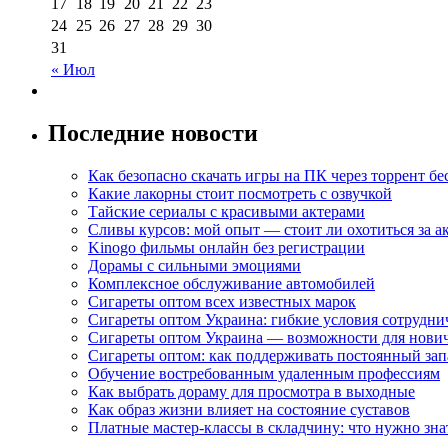
17
18
19
20
21
22
23
24
25
26
27
28
29
30
31
« Июл
Последние новости
Как безопасно скачать игры на ПК через торрент бе
Какие лакорны стоит посмотреть с озвучкой
Тайские сериалы с красивыми актерами
Сливы курсов: мой опыт — стоит ли охотиться за 
Kinogo фильмы онлайн без регистрации
Дорамы с сильными эмоциями
Комплексное обслуживание автомобилей
Сигареты оптом всех известных марок
Сигареты оптом Украина: гибкие условия сотрудни
Сигареты оптом Украина — возможности для нови
Сигареты оптом: как поддерживать постоянный зап
Обучение востребованным удаленным профессиям
Как выбрать дораму для просмотра в выходные
Как образ жизни влияет на состояние суставов
Платные мастер-классы в складчину: что нужно зна