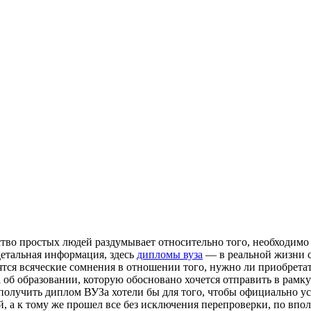
ство простых людей раздумывает относительно того, необходимо
 детальная информация, здесь
дипломы вуза
— в реальной жизни с
вятся всяческие сомнения в отношении того, нужно ли приобрета
 об образовании, которую обосновано хочется отправить в рамку
получить диплом ВУЗа хотели бы для того, чтобы официально уст
й, а к тому же прошел все без исключения перепроверки, по впо