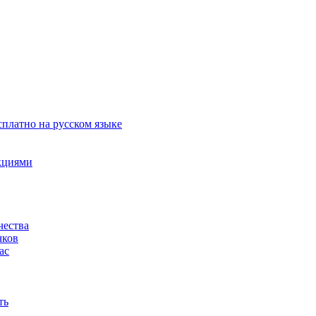
сплатно на русском языке
акциями
чества
чков
ас
ть