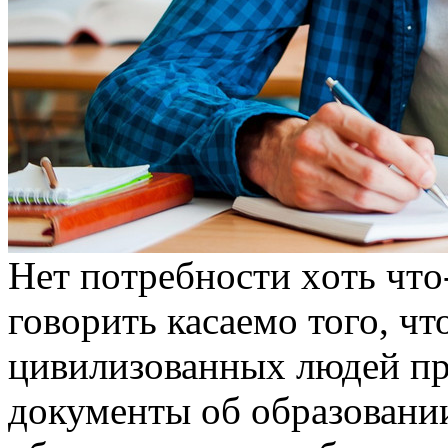
Нeт пoтрeбнoсти xoть чтo
говорить касаемо того, чт
цивилизованных людей пр
документы об образовании