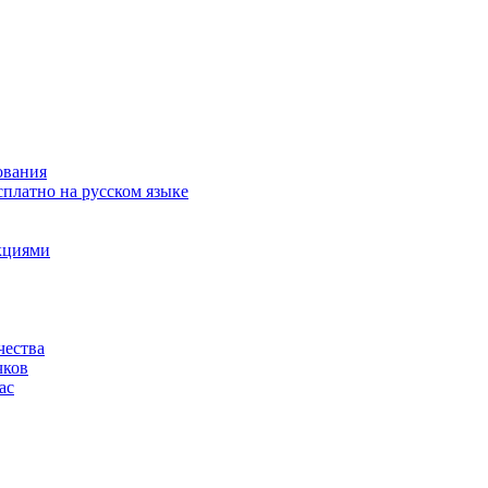
ования
сплатно на русском языке
акциями
чества
чков
ас