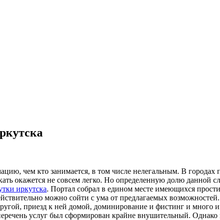
Иркутска
ию, чем кто занимается, в том числе нелегальным. В городах п
искать окажется не совсем легко. Но определенную долю данной с
утки иркутска
. Портал собрал в едином месте имеющихся прости
ействительно можно сойти с ума от предлагаемых возможностей.
ругой, приезд к ней домой, доминирование и фистинг и много 
 перечень услуг был сформирован крайне внушительный. Однако 