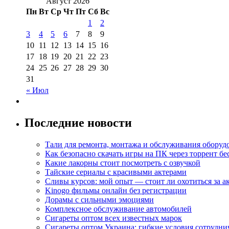
Август 2026
Пн
Вт
Ср
Чт
Пт
Сб
Вс
1
2
3
4
5
6
7
8
9
10
11
12
13
14
15
16
17
18
19
20
21
22
23
24
25
26
27
28
29
30
31
« Июл
Последние новости
Тали для ремонта, монтажа и обслуживания оборуд
Как безопасно скачать игры на ПК через торрент бе
Какие лакорны стоит посмотреть с озвучкой
Тайские сериалы с красивыми актерами
Сливы курсов: мой опыт — стоит ли охотиться за 
Kinogo фильмы онлайн без регистрации
Дорамы с сильными эмоциями
Комплексное обслуживание автомобилей
Сигареты оптом всех известных марок
Сигареты оптом Украина: гибкие условия сотрудни