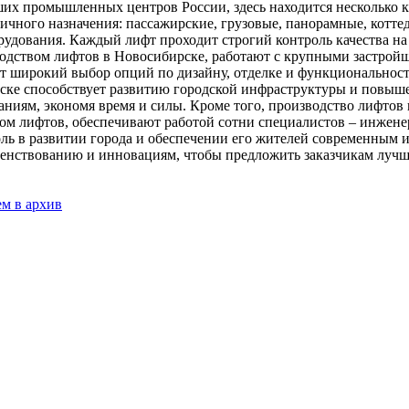
йших промышленных центров России, здесь находится несколько
ичного назначения: пассажирские, грузовые, панорамные, котт
дования. Каждый лифт проходит строгий контроль качества на в
одством лифтов в Новосибирске, работают с крупными застройщ
т широкий выбор опций по дизайну, отделке и функциональност
рске способствует развитию городской инфраструктуры и повыш
аниям, экономя время и силы. Кроме того, производство лифтов
ом лифтов, обеспечивают работой сотни специалистов – инжене
оль в развитии города и обеспечении его жителей современным
шенствованию и инновациям, чтобы предложить заказчикам лучш
ем в архив