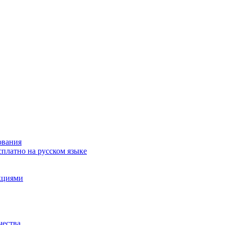
ования
сплатно на русском языке
акциями
чества