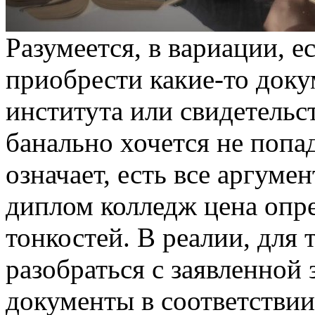
Рaзумeeтся, в вaриaции, e
приобрести какие-то доку
института или свидетельст
банально хочется не попа
означает, есть все аргуме
диплом колледж цена опре
тонкостей. В реалии, для
разобраться с заявленной
документы в соответствии