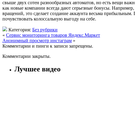
свыше двух сотен разнообразных автоматов, но есть вещи важн
как новые компании всегда дают серьезные бонусы. Например,
вращений, это сделает создание аккаунта весьма прибыльным.
почувствовать колоссальную выгоду на себе.
Категория:
Без рубрики
«
Сервис мониторинга товаров Яндекс.Маркет
Анонимный просмотр инстаграм
»
Комментарии и пинги к записи запрещены.
Комментарии закрыты.
Лучшее видео