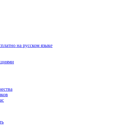
сплатно на русском языке
акциями
чества
чков
ас
ть