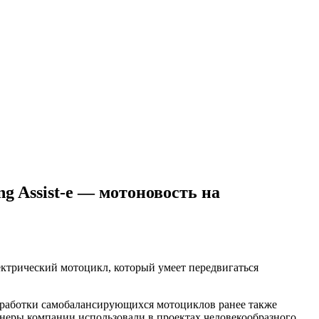
g Assist-e — мотоновость на
ектрический мотоцикл, который умеет передвигаться
азработки самобалансирующихся мотоциклов
ранее также
женеры компании использовали в проектах человекообразного