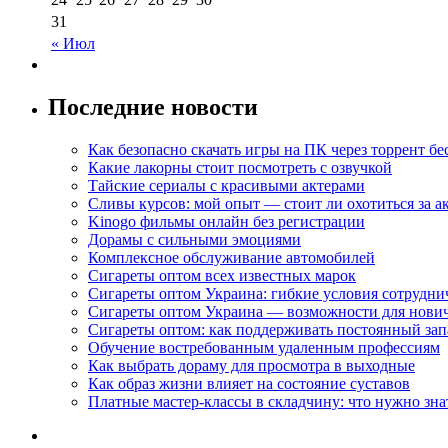
31
« Июл
Последние новости
Как безопасно скачать игры на ПК через торрент бе
Какие лакорны стоит посмотреть с озвучкой
Тайские сериалы с красивыми актерами
Сливы курсов: мой опыт — стоит ли охотиться за 
Kinogo фильмы онлайн без регистрации
Дорамы с сильными эмоциями
Комплексное обслуживание автомобилей
Сигареты оптом всех известных марок
Сигареты оптом Украина: гибкие условия сотрудни
Сигареты оптом Украина — возможности для нови
Сигареты оптом: как поддерживать постоянный зап
Обучение востребованным удаленным профессиям
Как выбрать дораму для просмотра в выходные
Как образ жизни влияет на состояние суставов
Платные мастер-классы в складчину: что нужно зна