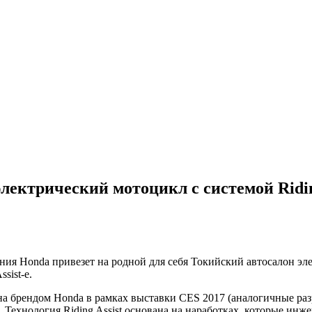
лектрический мотоцикл с системой Ridin
ия Honda привезет на родной для себя Токийский автосалон эл
sist-e.
на брендом Honda в рамках выставки CES 2017 (аналогичные р
. Технология Riding Assist основана на наработках, которые ин