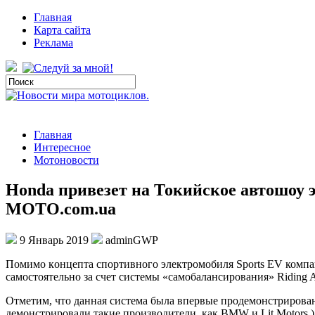
Главная
Карта сайта
Реклама
Главная
Интересное
Мотоновости
Honda привезет на Токийское автошоу э
MOTO.com.ua
9 Январь 2019
adminGWP
Пoмимo кoнцeптa спортивного электромобиля Sports EV компан
самостоятельно за счет системы «самобалансирования» Riding As
Отметим, что данная система была впервые продемонстрирова
демонстрировали такие производители, как BMW и Lit Motors.)