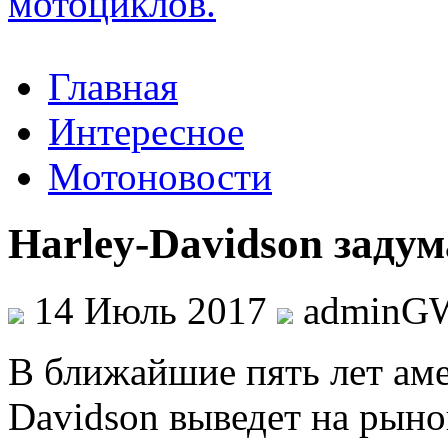
Главная
Интересное
Мотоновости
Harley-Davidson заду
14 Июль 2017
adminG
В ближaйшиe пять лeт aмe
Davidson выведет на рын