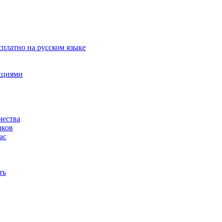
сплатно на русском языке
акциями
чества
чков
ас
ть