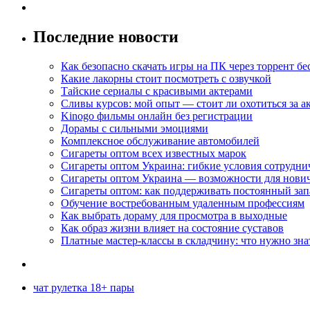
Последние новости
Как безопасно скачать игры на ПК через торрент бе
Какие лакорны стоит посмотреть с озвучкой
Тайские сериалы с красивыми актерами
Сливы курсов: мой опыт — стоит ли охотиться за 
Kinogo фильмы онлайн без регистрации
Дорамы с сильными эмоциями
Комплексное обслуживание автомобилей
Сигареты оптом всех известных марок
Сигареты оптом Украина: гибкие условия сотрудни
Сигареты оптом Украина — возможности для нови
Сигареты оптом: как поддерживать постоянный зап
Обучение востребованным удаленным профессиям
Как выбрать дораму для просмотра в выходные
Как образ жизни влияет на состояние суставов
Платные мастер-классы в складчину: что нужно зна
чат рулетка 18+ пары