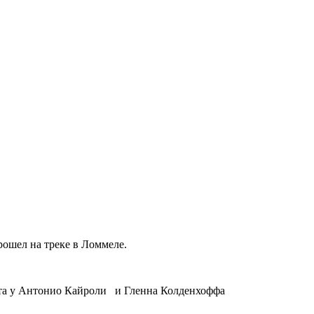
ошел на треке в Ломмеле.
ста у Антонио Кайроли и Гленна Колденхоффа