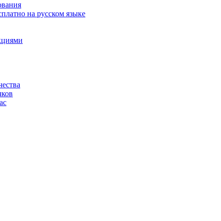
ования
сплатно на русском языке
акциями
чества
чков
ас