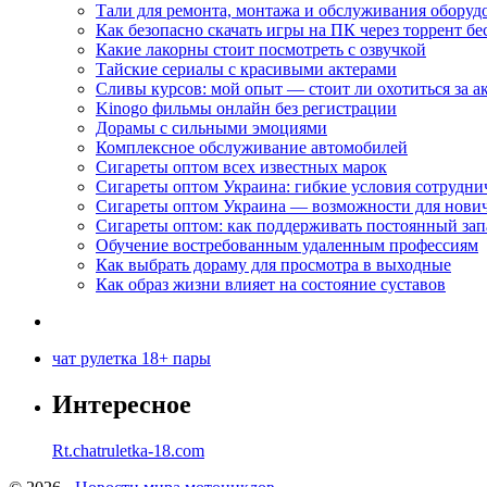
Тали для ремонта, монтажа и обслуживания оборуд
Как безопасно скачать игры на ПК через торрент бе
Какие лакорны стоит посмотреть с озвучкой
Тайские сериалы с красивыми актерами
Сливы курсов: мой опыт — стоит ли охотиться за 
Kinogo фильмы онлайн без регистрации
Дорамы с сильными эмоциями
Комплексное обслуживание автомобилей
Сигареты оптом всех известных марок
Сигареты оптом Украина: гибкие условия сотрудни
Сигареты оптом Украина — возможности для нови
Сигареты оптом: как поддерживать постоянный зап
Обучение востребованным удаленным профессиям
Как выбрать дораму для просмотра в выходные
Как образ жизни влияет на состояние суставов
чат рулетка 18+ пары
Интересное
Rt.chatruletka-18.com