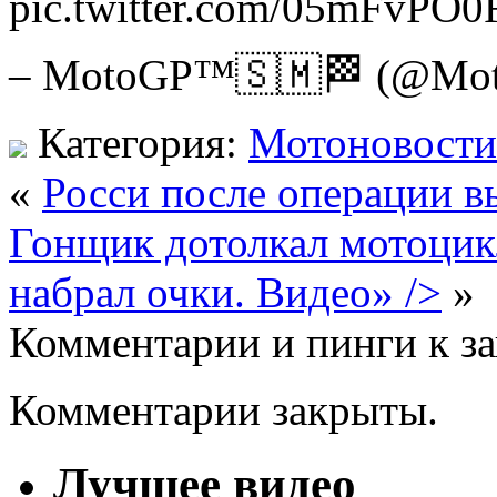
pic.twitter.com/05mFvPO0
– MotoGP™🇸🇲🏁 (@MotoG
Категория:
Мотоновости
«
Росси после операции в
Гонщик дотолкал мотоцик
набрал очки. Видео» />
»
Комментарии и пинги к з
Комментарии закрыты.
Лучшее видео