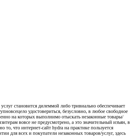
х услуг становится дилеммой либо тривиально обеспечивает
тупновсецело удостовериться, безусловно, в любое свободное
ственно на которых выполнимо отыскать незаконные товары/
итерам вовсе не предусмотрено, а это значительный изъян, в
 то, что интернет-сайт hydra на практике пользуется
ии для всех и покупатели незаконных товаров/услуг, здесь