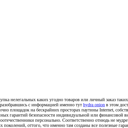
купка нелегальных каких угодно товаров или личный заказ таки
 а разобравшись с информацией именно тут
hydra onion
в этом дос
илично площадок на бескрайних просторах паутины Internet, соб
енных гарантий безопасности индивидуальной или финансовой виз
отечественники персонально. Соответственно отнюдь не мудрено
поколений, оттого, что именно там созданы все полезные гарант