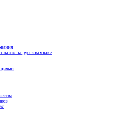
ования
сплатно на русском языке
акциями
чества
чков
ас