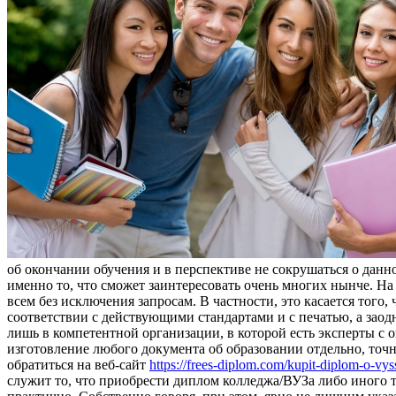
об окончании обучения и в перспективе не сокрушаться о данн
именно то, что сможет заинтересовать очень многих нынче. Н
всем без исключения запросам. В частности, это касается того
соответствии с действующими стандартами и с печатью, а зао
лишь в компетентной организации, в которой есть эксперты с 
изготовление любого документа об образовании отдельно, точ
обратиться на веб-сайт
https://frees-diplom.com/kupit-diplom-o-vy
служит то, что приобрести диплом колледжа/ВУЗа либо иного ти