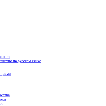
ования
сплатно на русском языке
акциями
чества
чков
ас