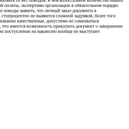
иальности нет поводов, в чем колоссальное количество наших
ой оплаты, экспертами организации в обязательном порядке
е поводы заявить, что личный заказ документа в
, стопроцентно не выявится сложной задумкой, более того
зовании качественные, допустимо не сомневаться
ть, что имеется возможность прикупить документ о завершении
при поступлении на вакансию вообще не выступает