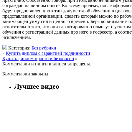
практично. Собственно говоря, при этом, явно не лишним указ
сограждан на личном опыте. Ко всему прочему, после оформлен
будет предоставлен прототип документа об обучении в цифрово
представленной организации, сделать который можно по рабо
занимающей уйму сил и ценного времени. Беря во внимание то
относительно того, что они гарантированно помогут с успехом
обучения с регистрацией данных про него в госреестр, а соот
исключением.
Категория:
Без рубрики
«
Купить диплом с гарантией подлинности
Купить диплом просто и безопасно
»
Комментарии и пинги к записи запрещены.
Комментарии закрыты.
Лучшее видео