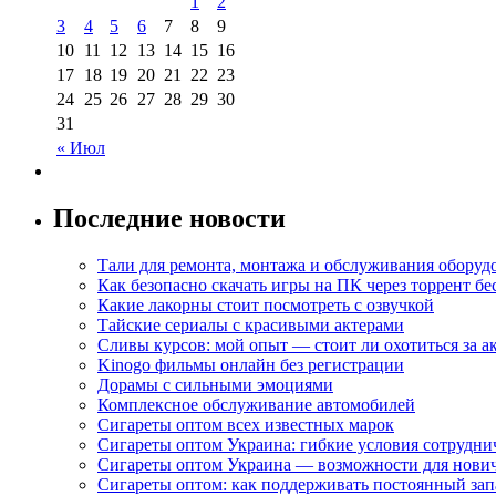
1
2
3
4
5
6
7
8
9
10
11
12
13
14
15
16
17
18
19
20
21
22
23
24
25
26
27
28
29
30
31
« Июл
Последние новости
Тали для ремонта, монтажа и обслуживания оборуд
Как безопасно скачать игры на ПК через торрент бе
Какие лакорны стоит посмотреть с озвучкой
Тайские сериалы с красивыми актерами
Сливы курсов: мой опыт — стоит ли охотиться за 
Kinogo фильмы онлайн без регистрации
Дорамы с сильными эмоциями
Комплексное обслуживание автомобилей
Сигареты оптом всех известных марок
Сигареты оптом Украина: гибкие условия сотрудни
Сигареты оптом Украина — возможности для нови
Сигареты оптом: как поддерживать постоянный зап