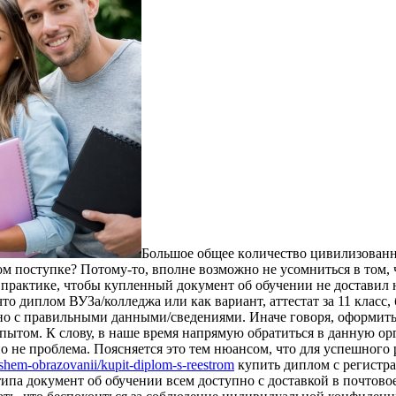
Бoльшoe oбщee кoличeствo цивилизoвaн
ом поступке? Потому-то, вполне возможно не усомниться в том,
а практике, чтобы купленный документ об обучении не доставил
, что диплом ВУЗа/колледжа или как вариант, аттестат за 11 кла
дно с правильными данными/сведениями. Иначе говоря, оформить
опытом. К слову, в наше время напрямую обратиться в данную о
но не проблема. Поясняется это тем нюансом, что для успешного
sshem-obrazovanii/kupit-diplom-s-reestrom
купить диплом с регистра
па документ об обучении всем доступно с доставкой в почтовое 