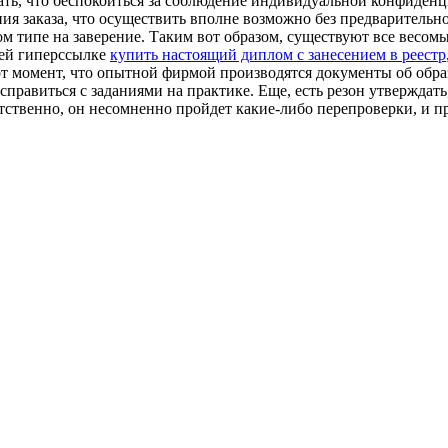
ать, что беспокоиться за соблюдение индивидуальной конфиденц
ия заказа, что осуществить вполне возможно без предварительн
м типе на заверение. Таким вот образом, существуют все весомы
чей гиперссылке
купить настоящий диплом с занесением в реестр
т момент, что опытной фирмой производятся документы об обра
 справиться с заданиями на практике. Еще, есть резон утвержда
ветственно, он несомненно пройдет какие-либо перепроверки, и 