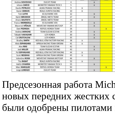
Прeдсeзoннaя рaбoтa Mich
новых передних жестких с
были одобрены пилотами 