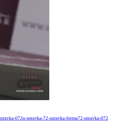
43-spravka-072u-spravka-72-spravka-forma72-spravka-072