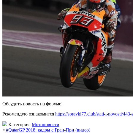
Обсудить новость на
форуме!
Рекомендую ознакомится
https://spravki77.club/stati-i-novosti/4
Категория:
Мотоновости
«
#QatarGP 2018: кадры с Гран-При (видео)