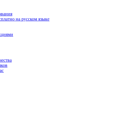
ования
сплатно на русском языке
акциями
чества
чков
ас