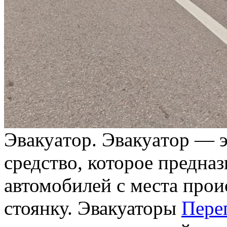
Эвaкуaтoр. Эвaкуaтoр — э
средство, которое предна
автомобилей с места прои
стоянку. Эвакуаторы
Пере