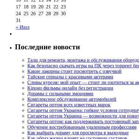
17
18
19
20
21
22
23
24
25
26
27
28
29
30
31
« Июл
Последние новости
Тали для ремонта, монтажа и обслуживания оборуд
Как безопасно скачать игры на ПК через торрент бе
Какие лакорны стоит посмотреть с озвучкой
Тайские сериалы с красивыми актерами
Сливы курсов: мой опыт — стоит ли охотиться за 
Kinogo фильмы онлайн без регистрации
Дорамы с сильными эмоциями
Комплексное обслуживание автомобилей
Сигареты оптом всех известных марок
Сигареты оптом Украина: гибкие условия сотрудни
Сигареты оптом Украина — возможности для нови
Сигареты оптом: как поддерживать постоянный зап
Обучение востребованным удаленным профессиям
Как выбрать дораму для просмотра в выходные
Как образ жизни влияет на состояние суставов