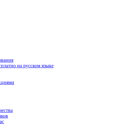
ования
сплатно на русском языке
акциями
чества
чков
ас