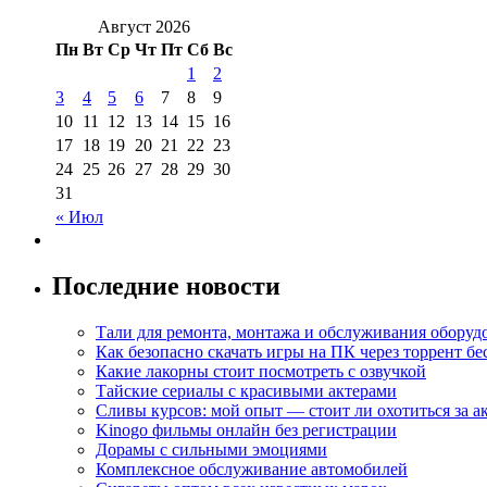
Август 2026
Пн
Вт
Ср
Чт
Пт
Сб
Вс
1
2
3
4
5
6
7
8
9
10
11
12
13
14
15
16
17
18
19
20
21
22
23
24
25
26
27
28
29
30
31
« Июл
Последние новости
Тали для ремонта, монтажа и обслуживания оборуд
Как безопасно скачать игры на ПК через торрент бе
Какие лакорны стоит посмотреть с озвучкой
Тайские сериалы с красивыми актерами
Сливы курсов: мой опыт — стоит ли охотиться за 
Kinogo фильмы онлайн без регистрации
Дорамы с сильными эмоциями
Комплексное обслуживание автомобилей