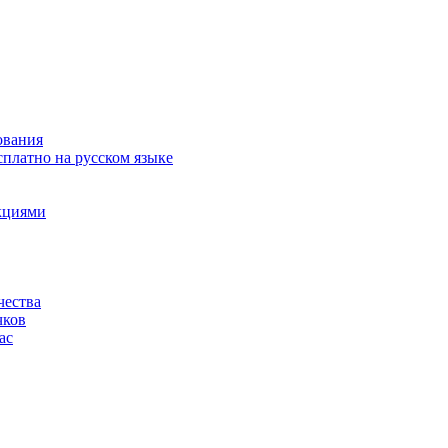
ования
сплатно на русском языке
акциями
чества
чков
ас