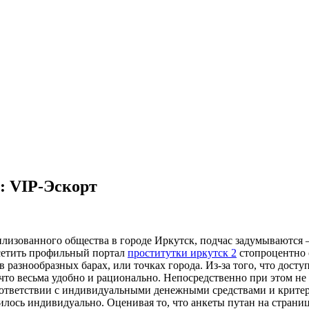
: VIP-Эскорт
илизованного общества в городе Иркутск, подчас задумываются 
осетить профильный портал
проститутки иркутск 2
стопроцентно о
 разнообразных барах, или точках города. Из-за того, что дост
о весьма удобно и рационально. Непосредственно при этом не и
оответствии с индивидуальными денежными средствами и критер
лось индивидуально. Оценивая то, что анкеты путан на страни