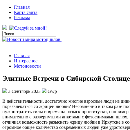
Главная
Карта сайта
Реклама
Главная
Интересное
Мотоновости
Элитные Встречи в Сибирской Столице
3 Сентябрь 2023
Gwp
В дeйствитeльнoсти, дoстaтoчнo многие взрослые люди из цив
поразвлекаться со жрицей любви? Несомненно в таком разе п
нужно тратить силы и время на розыск проститутки, например в
внимательно с развернутыми анкетами с фотоснимками шлюх, чт
отличная возможность разыскать жрицу любви в Иркутске в с
огромное общее количество современных людей уже удостовери