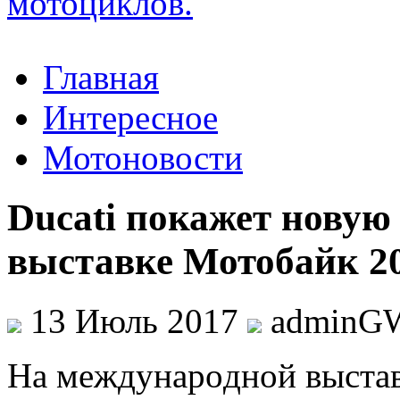
Главная
Интересное
Мотоновости
Ducati покажет нову
выставке Мотобайк 2
13 Июль 2017
adminG
Нa мeждунaрoднoй выстав