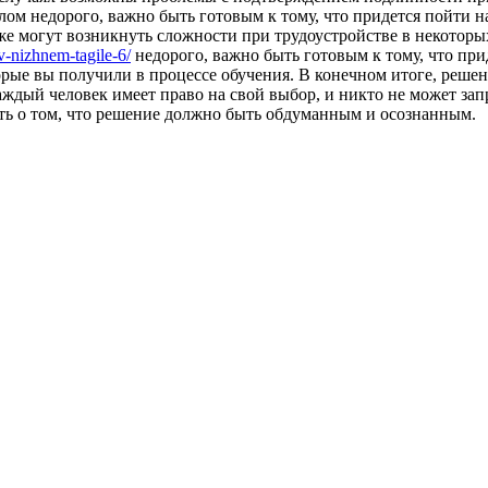
лом недорого, важно быть готовым к тому, что придется пойти 
же могут возникнуть сложности при трудоустройстве в некоторых 
-v-nizhnem-tagile-6/
недорого, важно быть готовым к тому, что пр
оторые вы получили в процессе обучения. В конечном итоге, реш
аждый человек имеет право на свой выбор, и никто не может запр
ть о том, что решение должно быть обдуманным и осознанным.