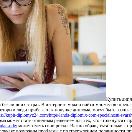
Купить дипл
 без лишних затрат. В интернете можно найти множество предл
оторым люди прибегают к покупке диплома, могут быть разные.
ps://kupit-diplomyz24.com/https-lands-diplomix-com-specialnosti-svars
ма может стать отличным решением для тех, кто столкнулся с п
ulan-ude/
может иметь свои риски. Важно обращаться только к п
ых случаях возможны проблемы с подтверждением подлинности п