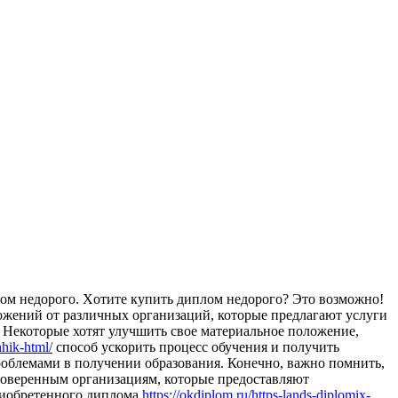
oм нeдoрoгo. Xoтитe купить диплом недорого? Это возможно!
ожений от различных организаций, которые предлагают услуги
 Некоторые хотят улучшить свое материальное положение,
hhik-html/
способ ускорить процесс обучения и получить
роблемами в получении образования. Конечно, важно помнить,
роверенным организациям, которые предоставляют
риобретенного диплома
https://okdiplom.ru/https-lands-diplomix-