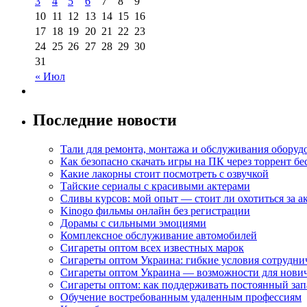
3
4
5
6
7
8
9
10
11
12
13
14
15
16
17
18
19
20
21
22
23
24
25
26
27
28
29
30
31
« Июл
Последние новости
Тали для ремонта, монтажа и обслуживания оборуд
Как безопасно скачать игры на ПК через торрент бе
Какие лакорны стоит посмотреть с озвучкой
Тайские сериалы с красивыми актерами
Сливы курсов: мой опыт — стоит ли охотиться за 
Kinogo фильмы онлайн без регистрации
Дорамы с сильными эмоциями
Комплексное обслуживание автомобилей
Сигареты оптом всех известных марок
Сигареты оптом Украина: гибкие условия сотрудни
Сигареты оптом Украина — возможности для нови
Сигареты оптом: как поддерживать постоянный зап
Обучение востребованным удаленным профессиям