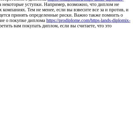
на некоторые уступки. Например, возможно, что диплом не
компаниях. Тем не менее, если вы взвесите все за и против, и
идется принять определенные риски. Важно также помнить о
ение о покупке диплома
https://prodiplome.com/https-lands-diplomix-
етить вам покупать диплом, если вы считаете, что это