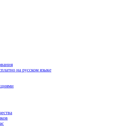
ования
сплатно на русском языке
акциями
чества
чков
ас