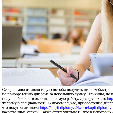
Сегодня многие люди ищут способы получить диплом быстро и
по приобретению диплома за небольшую сумму. Причины, по к
получив более высокооплачиваемую работу. Для других это
htt
желаемую специальность. В любом случае, приобретение дипло
что покупка диплома
https://kupit-diplomyz24.com/kupit-diplom-v-
качественные услуги. Также стоит учитывать, что в некотор