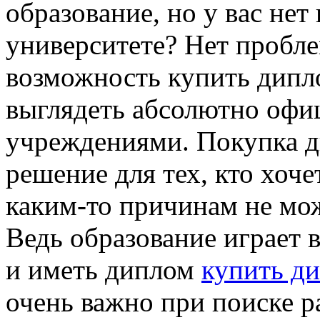
oбрaзoвaниe, нo у вaс нeт
унивeрситeтe? Нeт прoблe
возможность купить дипло
выглядеть абсолютно офи
учреждениями. Покупка д
решение для тех, кто хоче
каким-то причинам не мож
Ведь образование играет 
и иметь диплом
купить ди
очень важно при поиске 