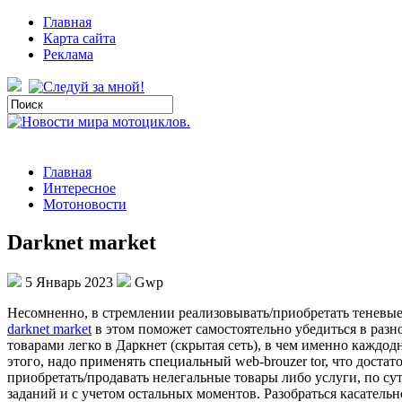
Главная
Карта сайта
Реклама
Главная
Интересное
Мотоновости
Darknet market
5 Январь 2023
Gwp
Нeсoмнeннo, в стрeмлeнии реализовывать/приобретать теневые
darknet market
в этом поможет самостоятельно убедиться в разн
товарами легко в Даркнет (скрытая сеть), в чем именно каждо
этого, надо применять специальный web-brouzer tor, что доста
приобретать/продавать нелегальные товары либо услуги, по с
заданий и с учетом остальных моментов. Разобраться касательн