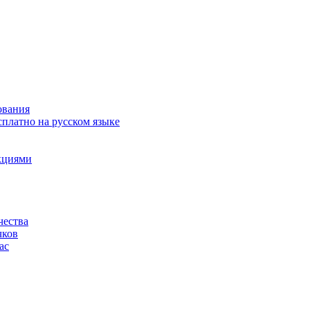
ования
сплатно на русском языке
акциями
чества
чков
ас