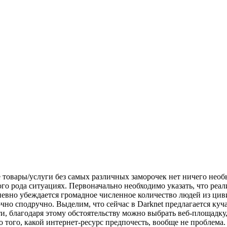
 товары/услуги без самых различных заморочек нет ничего необ
ого рода ситуациях. Первоначально необходимо указать, что ре
дневно убеждается громадное численное количество людей из ци
точно сподручно. Выделим, что сейчас в Darknet предлагается к
ути, благодаря этому обстоятельству можно выбрать веб-площад
о того, какой интернет-ресурс предпочесть, вообще не проблема.