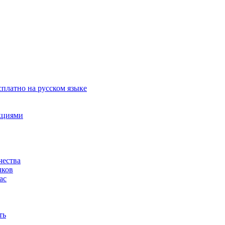
сплатно на русском языке
акциями
чества
чков
ас
ть