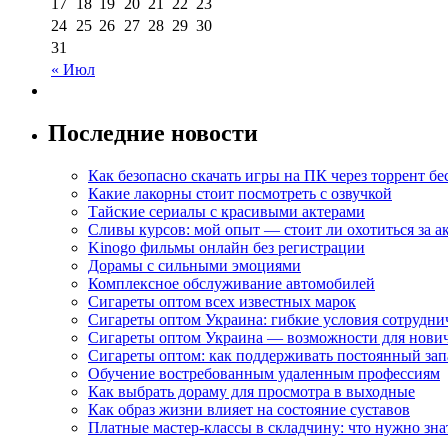
17
18
19
20
21
22
23
24
25
26
27
28
29
30
31
« Июл
Последние новости
Как безопасно скачать игры на ПК через торрент бе
Какие лакорны стоит посмотреть с озвучкой
Тайские сериалы с красивыми актерами
Сливы курсов: мой опыт — стоит ли охотиться за 
Kinogo фильмы онлайн без регистрации
Дорамы с сильными эмоциями
Комплексное обслуживание автомобилей
Сигареты оптом всех известных марок
Сигареты оптом Украина: гибкие условия сотрудни
Сигареты оптом Украина — возможности для нови
Сигареты оптом: как поддерживать постоянный зап
Обучение востребованным удаленным профессиям
Как выбрать дораму для просмотра в выходные
Как образ жизни влияет на состояние суставов
Платные мастер-классы в складчину: что нужно зна