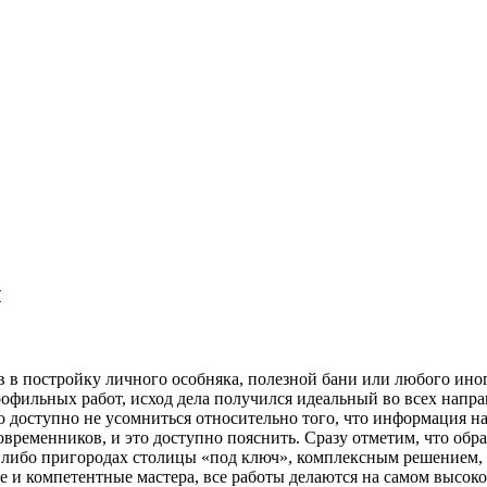
ч
 в постройку личного особняка, полезной бани или любого ино
фильных работ, исход дела получился идеальный во всех направл
о доступно не усомниться относительно того, что информация н
современников, и это доступно пояснить. Сразу отметим, что о
а либо пригородах столицы «под ключ», комплексным решением, 
 и компетентные мастера, все работы делаются на самом высоко