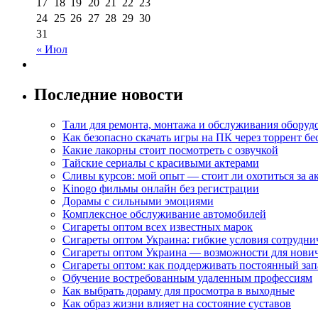
17
18
19
20
21
22
23
24
25
26
27
28
29
30
31
« Июл
Последние новости
Тали для ремонта, монтажа и обслуживания оборуд
Как безопасно скачать игры на ПК через торрент бе
Какие лакорны стоит посмотреть с озвучкой
Тайские сериалы с красивыми актерами
Сливы курсов: мой опыт — стоит ли охотиться за 
Kinogo фильмы онлайн без регистрации
Дорамы с сильными эмоциями
Комплексное обслуживание автомобилей
Сигареты оптом всех известных марок
Сигареты оптом Украина: гибкие условия сотрудни
Сигареты оптом Украина — возможности для нови
Сигареты оптом: как поддерживать постоянный зап
Обучение востребованным удаленным профессиям
Как выбрать дораму для просмотра в выходные
Как образ жизни влияет на состояние суставов