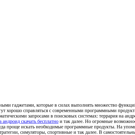
ными гаджетами, которые в силах выполнять множество функци
могут хорошо справляться с современными программными продук
матическими запросами в поисковых системах: террария на андро
 андроид скачать бесплатно
и так далее. Но огромные возможно
куда проще искать необходимые программные продукты. На упо
тратегии, симуляторы, спортивные и так далее. В самостоятель