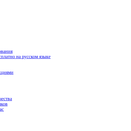
ования
сплатно на русском языке
акциями
чества
чков
ас