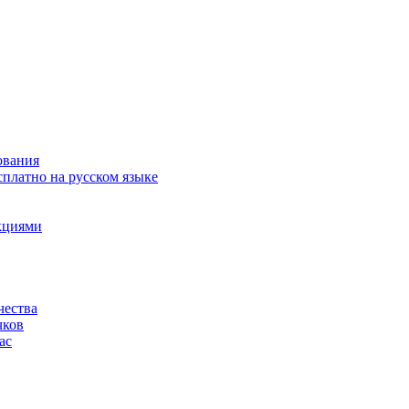
ования
сплатно на русском языке
акциями
чества
чков
ас