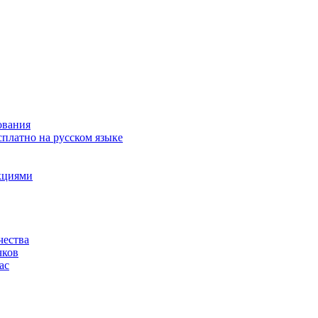
ования
сплатно на русском языке
акциями
чества
чков
ас