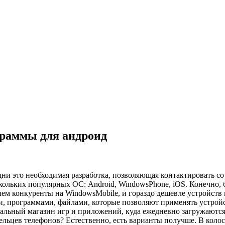
раммы для андроид
и это необходимая разработка, позволяющая контактировать со 
скольких популярных ОС: Android, WindowsPhone, iOS. Конечно,
м конкуренты на WindowsMobile, и гораздо дешевле устройств н
и, программами, файлами, которые позволяют применять устрой
альный магазин игр и приложений, куда ежедневно загружаются 
дельцев телефонов? Естественно, есть варианты получше. В кол