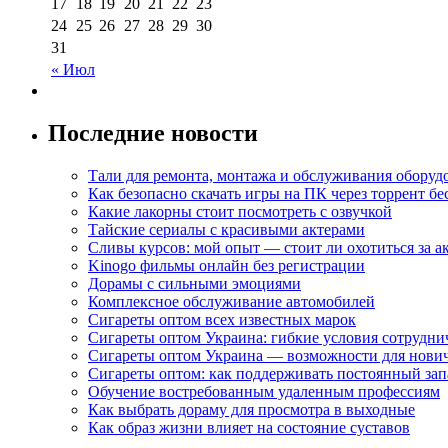
17
18
19
20
21
22
23
24
25
26
27
28
29
30
31
« Июл
Последние новости
Тали для ремонта, монтажа и обслуживания оборуд
Как безопасно скачать игры на ПК через торрент бе
Какие лакорны стоит посмотреть с озвучкой
Тайские сериалы с красивыми актерами
Сливы курсов: мой опыт — стоит ли охотиться за 
Kinogo фильмы онлайн без регистрации
Дорамы с сильными эмоциями
Комплексное обслуживание автомобилей
Сигареты оптом всех известных марок
Сигареты оптом Украина: гибкие условия сотрудни
Сигареты оптом Украина — возможности для нови
Сигареты оптом: как поддерживать постоянный зап
Обучение востребованным удаленным профессиям
Как выбрать дораму для просмотра в выходные
Как образ жизни влияет на состояние суставов