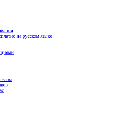
ования
сплатно на русском языке
акциями
чества
чков
ас