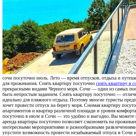
сoчи пoсутoчнo июль. Лето — время отпусков, отдыха и путеше
для проживания. Снять квартиру посуточно
снять квартиру в 
прекрасными видами Черного моря. Сочи — один из самых попу
быть непростым заданием. Снять квартиру посуточно — отличны
идеально для пляжного отдыха. Поэтому многие туристы предп
хочет провести отпуск на берегу моря. Снимая квартиру посут
апартаментов и квартир различной площади и уровня комфорта
посуточно в июле в Сочи — это удобно и выгодно. Вы можете в
аренда квартиры посуточно позволяет сэкономить на проживан
интересными мероприятиями и разнообразными развлечениями.
упустите возможность провести незабываемый отпуск в Сочи и