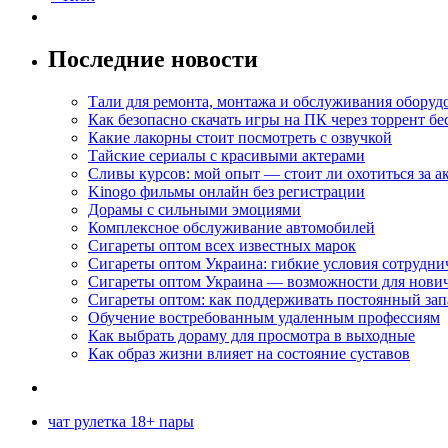
Последние новости
Тали для ремонта, монтажа и обслуживания оборуд
Как безопасно скачать игры на ПК через торрент бе
Какие лакорны стоит посмотреть с озвучкой
Тайские сериалы с красивыми актерами
Сливы курсов: мой опыт — стоит ли охотиться за 
Kinogo фильмы онлайн без регистрации
Дорамы с сильными эмоциями
Комплексное обслуживание автомобилей
Сигареты оптом всех известных марок
Сигареты оптом Украина: гибкие условия сотрудни
Сигареты оптом Украина — возможности для нови
Сигареты оптом: как поддерживать постоянный зап
Обучение востребованным удаленным профессиям
Как выбрать дораму для просмотра в выходные
Как образ жизни влияет на состояние суставов
чат рулетка 18+ пары