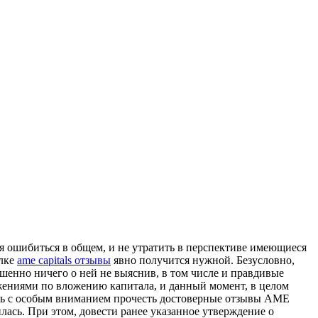
ся ошибиться в общем, и не утратить в перспективе имеющиеся
ылке
ame capitals отзывы
явно получится нужной. Безусловно,
ршенно ничего о ней не выяснив, в том числе и правдивые
ожениями по вложению капитала, и данный момент, в целом
шь с особым вниманием прочесть достоверные отзывы AME
лась. При этом, довести ранее указанное утверждение о