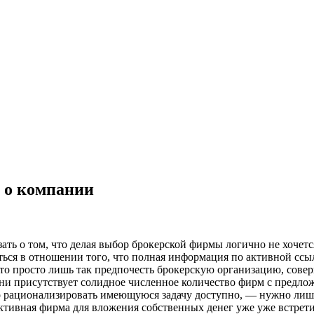
в о компании
зать о том, что делая выбор брокерской фирмы логично не хочет
аться в отношении того, что полная информация по активной сс
что просто лишь так предпочесть брокерскую организацию, сове
 дни присутствует солидное численное количество фирм с предл
о рационализировать имеющуюся задачу доступно, — нужно ли
ективная фирма для вложения собственных денег уже уже встрети