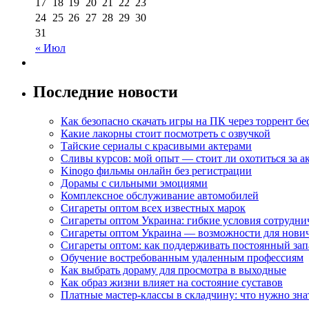
17
18
19
20
21
22
23
24
25
26
27
28
29
30
31
« Июл
Последние новости
Как безопасно скачать игры на ПК через торрент бе
Какие лакорны стоит посмотреть с озвучкой
Тайские сериалы с красивыми актерами
Сливы курсов: мой опыт — стоит ли охотиться за 
Kinogo фильмы онлайн без регистрации
Дорамы с сильными эмоциями
Комплексное обслуживание автомобилей
Сигареты оптом всех известных марок
Сигареты оптом Украина: гибкие условия сотрудни
Сигареты оптом Украина — возможности для нови
Сигареты оптом: как поддерживать постоянный зап
Обучение востребованным удаленным профессиям
Как выбрать дораму для просмотра в выходные
Как образ жизни влияет на состояние суставов
Платные мастер-классы в складчину: что нужно зна