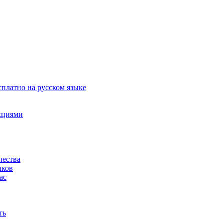
сплатно на русском языке
акциями
чества
чков
ас
ть