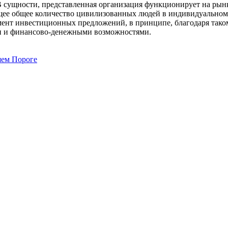
 В сущности, представленная организация функционирует на ры
щее общее количество цивилизованных людей в индивидуальном п
мент инвестиционных предложений, в принципе, благодаря так
и и финансово-денежными возможностями.
шем Пороге