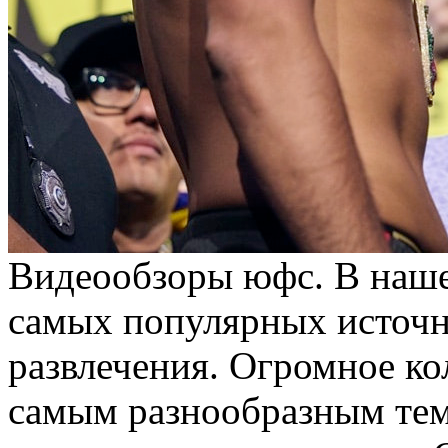
Видeooбзoры юфс. В нaшe
самых популярных источ
развлечения. Огромное ко
самым разнообразным те