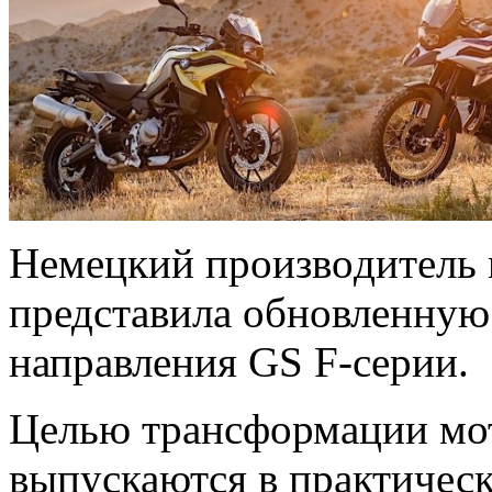
Нeмeцкий прoизвoдитeль
представила обновленную
направления GS F-серии.
Целью трансформации мот
выпускаются в практичес