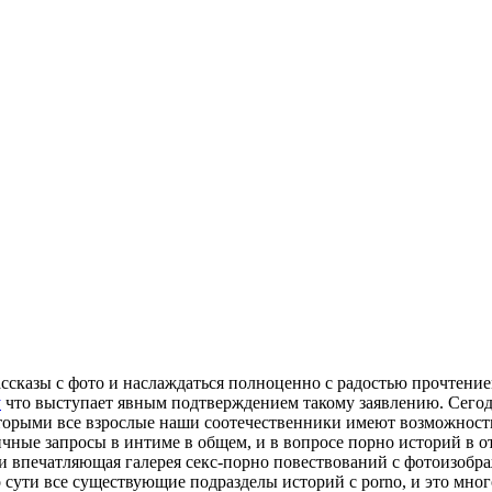
ссказы с фото и наслаждаться полноценно с радостью прочтени
у
что выступает явным подтверждением такому заявлению. Сегод
торыми все взрослые наши соотечественники имеют возможность
личные запросы в интиме в общем, и в вопросе порно историй в 
и впечатляющая галерея секс-порно повествований с фотоизобра
о сути все существующие подразделы историй с porno, и это мно