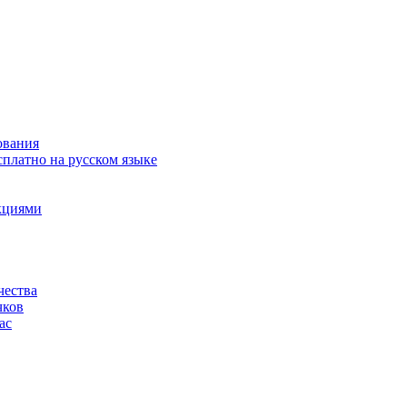
ования
сплатно на русском языке
акциями
чества
чков
ас