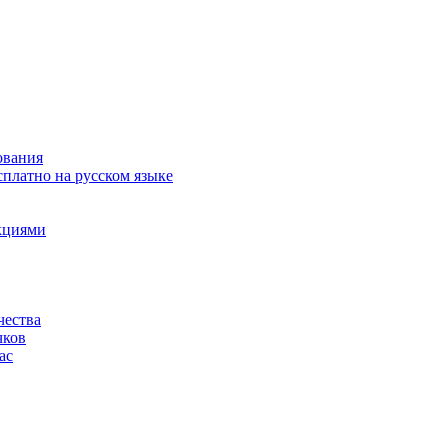
ования
сплатно на русском языке
акциями
чества
чков
ас