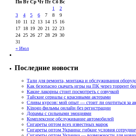
Пн
Вт
Ср
Чт
Пт
Сб
Вс
1
2
3
4
5
6
7
8
9
10
11
12
13
14
15
16
17
18
19
20
21
22
23
24
25
26
27
28
29
30
31
« Июл
Последние новости
Тали для ремонта, монтажа и обслуживания оборуд
Как безопасно скачать игры на ПК через торрент бе
Какие лакорны стоит посмотреть с озвучкой
Тайские сериалы с красивыми актерами
Сливы курсов: мой опыт — стоит ли охотиться за 
Kinogo фильмы онлайн без регистрации
Дорамы с сильными эмоциями
Комплексное обслуживание автомобилей
Сигареты оптом всех известных марок
Сигареты оптом Украина: гибкие условия сотрудни
Сигареты оптом Украина — возможности для нови