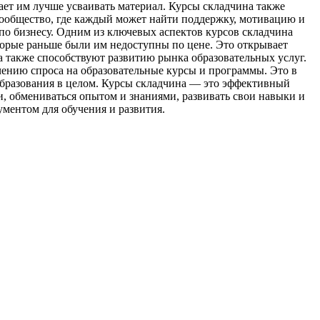
ает им лучше усваивать материал. Курсы складчина также
ообщество, где каждый может найти поддержку, мотивацию и
 по бизнесу. Одним из ключевых аспектов курсов складчина
оторые раньше были им недоступны по цене. Это открывает
а также способствуют развитию рынка образовательных услуг.
чению спроса на образовательные курсы и программы. Это в
 образования в целом. Курсы складчина — это эффективный
и, обмениваться опытом и знаниями, развивать свои навыки и
ментом для обучения и развития.