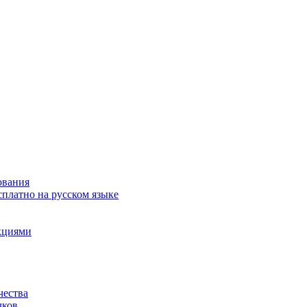
ования
сплатно на русском языке
акциями
чества
чков